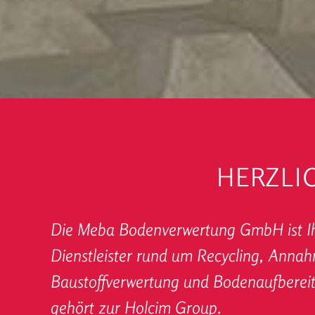
HERZLI
Die Meba Boden­verwertung GmbH ist Ih
Dienstleister rund um Recycling, Anna
Baustoff­verwertung und Boden­aufber
gehört zur Holcim Group.