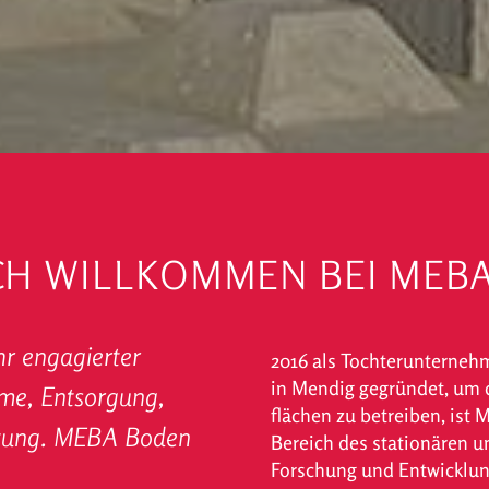
CH WILLKOMMEN BEI MEB
r engagierter
2016 als Tochter­unterne
in Mendig gegründet, um 
hme, Entsorgung,
flächen zu betreiben, is
eitung. MEBA Boden
Bereich des stationären u
Forschung und Entwicklung